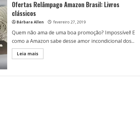
Ofertas Relâmpago Amazon Brasil: Livros
clássicos
Bárbara Allen
fevereiro 27, 2019
Quem não ama de uma boa promoção? Impossível! E
como a Amazon sabe desse amor incondicional dos...
Read
Leia mais
more
about
Ofertas
Relâmpago
Amazon
Brasil:
Livros
clássicos