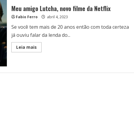
Meu amigo Lutcha, novo filme da Netflix
Fabio Ferro
abril 4, 2023
Se você tem mais de 20 anos então com toda certeza
já ouviu falar da lenda do...
Read
Leia mais
more
about
Meu
amigo
Lutcha,
novo
filme
da
Netflix