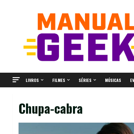
Skip
to
content
LIVROS
FILMES
SÉRIES
MÚSICAS
E
Chupa-cabra