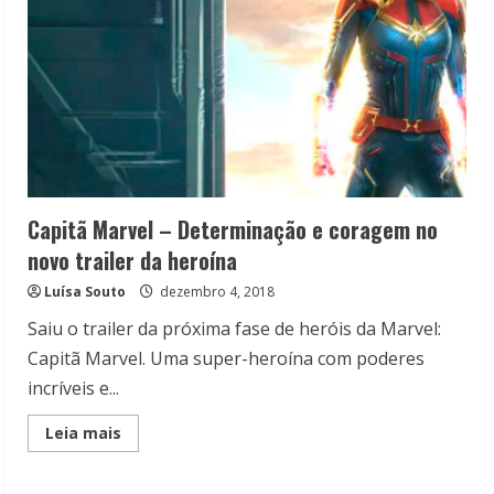
Capitã Marvel – Determinação e coragem no
novo trailer da heroína
Luísa Souto
dezembro 4, 2018
Saiu o trailer da próxima fase de heróis da Marvel:
Capitã Marvel. Uma super-heroína com poderes
incríveis e...
Read
Leia mais
more
about
Capitã
Marvel