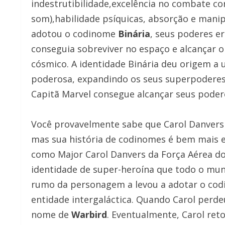
indestrutibilidade,excelência no combate co
som),habilidade psíquicas, absorção e mani
adotou o codinome
Binária
, seus poderes e
conseguia sobreviver no espaço e alcançar 
cósmico. A identidade Binária deu origem a
poderosa, expandindo os seus superpoderes.
Capitã Marvel consegue alcançar seus poder
Você provavelmente sabe que Carol Danvers 
mas sua história de codinomes é bem mais e
como Major Carol Danvers da Força Aérea do
identidade de super-heroína que todo o mu
rumo da personagem a levou a adotar o cod
entidade intergaláctica. Quando Carol perde
nome de
Warbird
. Eventualmente, Carol re