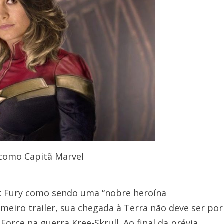
 como Capitã Marvel
ck Fury como sendo uma “nobre heroína
imeiro trailer, sua chegada à Terra não deve ser por
orce na guerra Kree-Skrull. Ao final da prévia,