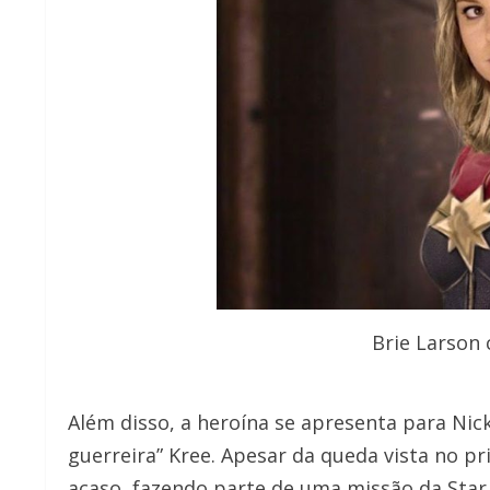
Brie Larson
Além disso, a heroína se apresenta para Ni
guerreira” Kree. Apesar da queda vista no pr
acaso, fazendo parte de uma missão da Star F