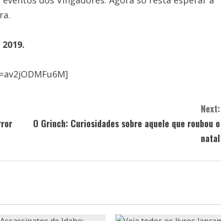
ra.
 2019.
v=av2jODMFu6M]
Next:
rror
O Grinch: Curiosidades sobre aquele que roubou o
natal