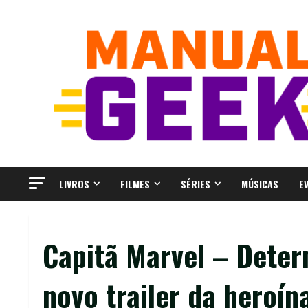
Skip
to
content
LIVROS
FILMES
SÉRIES
MÚSICAS
E
Capitã Marvel – Dete
novo trailer da heroín