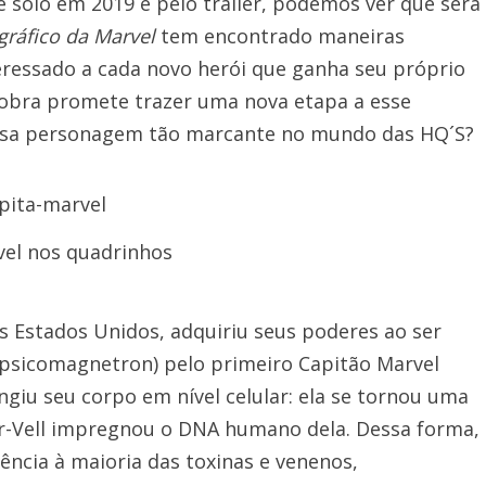
 solo em 2019 e pelo trailer, podemos ver que será
gráfico da Marvel
tem encontrado maneiras
teressado a cada novo herói que ganha seu próprio
a obra promete trazer uma nova etapa a esse
dessa personagem tão marcante no mundo das HQ´S?
vel nos quadrinhos
s Estados Unidos, adquiriu seus poderes ao ser
 psicomagnetron) pelo primeiro Capitão Marvel
ingiu seu corpo em nível celular: ela se tornou uma
r-Vell impregnou o DNA humano dela. Dessa forma,
tência à maioria das toxinas e venenos,