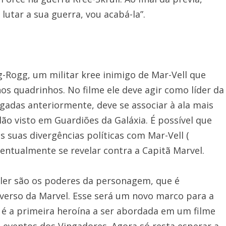
lutar a sua guerra, vou acabá-la”.
-Rogg, um militar kree inimigo de Mar-Vell que
os quadrinhos. No filme ele deve agir como líder da
lgadas anteriormente, deve se associar à ala mais
lão visto em Guardiões da Galáxia. É possível que
 suas divergências políticas com Mar-Vell (
entualmente se revelar contra a Capitã Marvel.
iler são os poderes da personagem, que é
verso da Marvel. Esse será um novo marco para a
e é a primeira heroína a ser abordada em um filme
 eventos dos Vingadores. Agora só resta esperar a