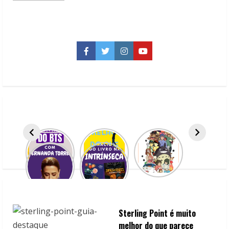
about
5
minisséries
na
Netflix
que
você
Facebook
Twitter
Instagram
YouTube
precisa
dar
uma
chance
Sterling Point é muito
melhor do que parece