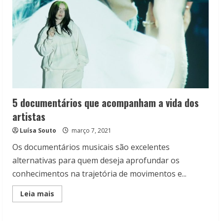
5 documentários que acompanham a vida dos
artistas
Luísa Souto
março 7, 2021
Os documentários musicais são excelentes
alternativas para quem deseja aprofundar os
conhecimentos na trajetória de movimentos e...
Read
Leia mais
more
about
5
documentários