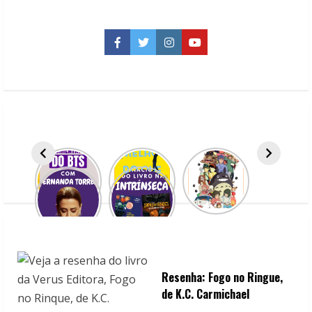
que
acompanham
a
vida
Facebook
Twitter
Instagram
YouTube
dos
artistas
Resenha: Fogo no Ringue,
de K.C. Carmichael