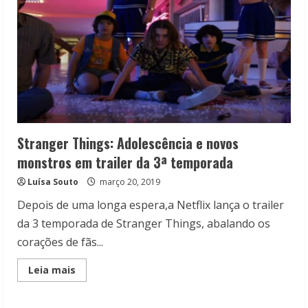
Stranger Things: Adolescência e novos
monstros em trailer da 3ª temporada
Luísa Souto
março 20, 2019
Depois de uma longa espera,a Netflix lança o trailer
da 3 temporada de Stranger Things, abalando os
corações de fãs...
Read
Leia mais
more
about
Stranger
Things: