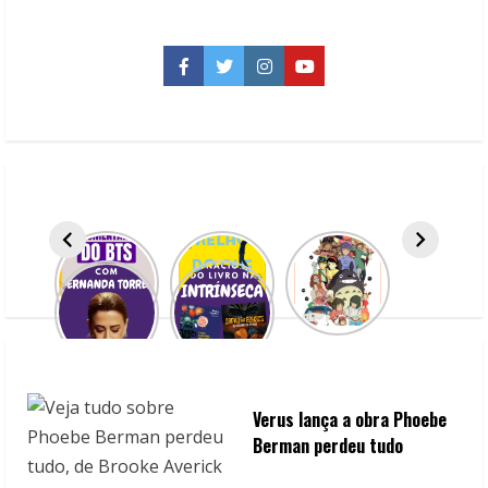
Adolescência
e
novos
monstros
Facebook
Twitter
Instagram
YouTube
em
trailer
da
3ª
temporada
Verus lança a obra Phoebe
Berman perdeu tudo