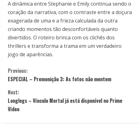
A dinâmica entre Stephanie e Emily continua sendo o
coração da narrativa, com o contraste entre a doçura
exagerada de uma e a frieza calculada da outra
criando momentos tão desconfortáveis quanto
divertidos. O roteiro brinca com os clichês dos
thrillers e transforma a trama em um verdadeiro
jogo de aparências.
C
Previous:
ESPECIAL – Premonição 3: As fotos não mentem
o
Next:
n
Longlegs – Vínculo Mortal já está disponível no Prime
t
Vídeo
i
n