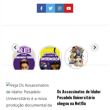
u
Facebook
Twitter
Instagram
YouTube
e
R
e
a
d
i
n
g
Os Assassinatos de Idaho:
Pesadelo Universitário
chegou na Netflix