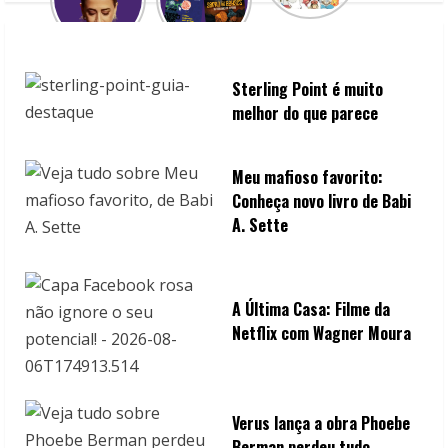
d
i
n
Sterling Point é muito
melhor do que parece
g
Meu mafioso favorito:
Conheça novo livro de Babi
A. Sette
A Última Casa: Filme da
Netflix com Wagner Moura
Verus lança a obra Phoebe
Berman perdeu tudo