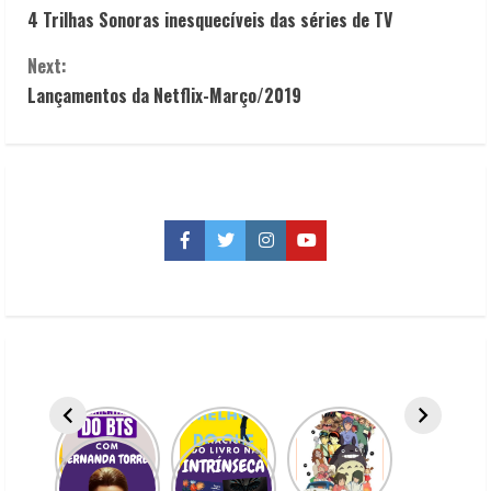
4 Trilhas Sonoras inesquecíveis das séries de TV
o
Next:
n
Lançamentos da Netflix-Março/2019
t
i
n
Facebook
Twitter
Instagram
YouTube
u
e
R
e
a