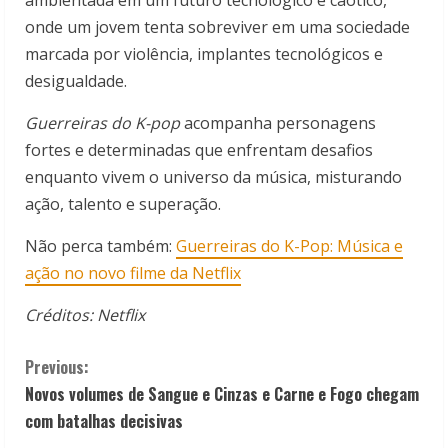
ambientada em um futuro tecnológico e caótico,
onde um jovem tenta sobreviver em uma sociedade
marcada por violência, implantes tecnológicos e
desigualdade.
Guerreiras do K-pop
acompanha personagens
fortes e determinadas que enfrentam desafios
enquanto vivem o universo da música, misturando
ação, talento e superação.
Não perca também:
Guerreiras do K-Pop: Música e
ação no novo filme da Netflix
Créditos: Netflix
C
Previous:
Novos volumes de Sangue e Cinzas e Carne e Fogo chegam
o
com batalhas decisivas