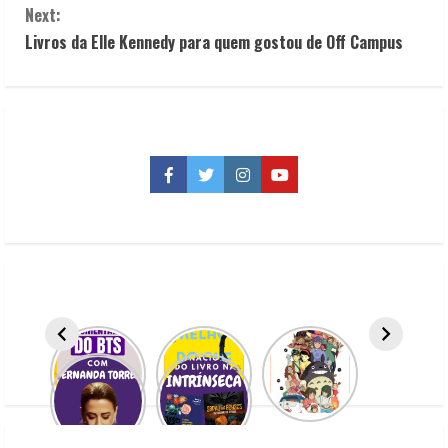
n
Next:
t
Livros da Elle Kennedy para quem gostou de Off Campus
i
n
u
Facebook
Twitter
Instagram
YouTube
e
R
e
a
d
i