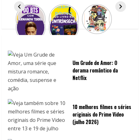
a
d
i
n
g
Um Grude de Amor: O
dorama romântico da
Netflix
10 melhores filmes e séries
originais do Prime Video
(julho 2026)