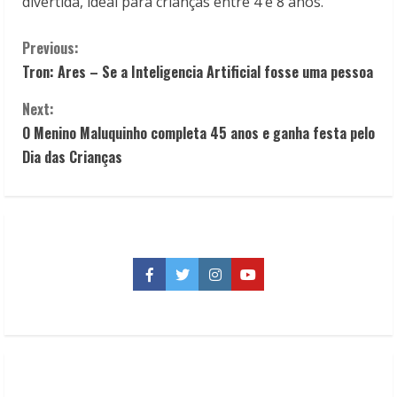
divertida, ideal para crianças entre 4 e 8 anos.
C
Previous:
Tron: Ares – Se a Inteligencia Artificial fosse uma pessoa
o
Next:
n
O Menino Maluquinho completa 45 anos e ganha festa pelo
t
Dia das Crianças
i
n
u
Facebook
Twitter
Instagram
YouTube
e
R
e