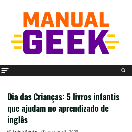
Skip
to
content
Dia das Crianças: 5 livros infantis
que ajudam no aprendizado de
inglês
Luísa Souto
outubro 8, 2025