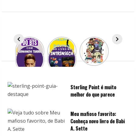
e
R
e
a
d
i
n
Sterling Point é muito
melhor do que parece
g
Meu mafioso favorito:
Conheça novo livro de Babi
A. Sette