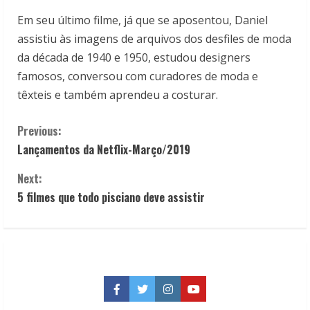
Em seu último filme, já que se aposentou, Daniel
assistiu às imagens de arquivos dos desfiles de moda
da década de 1940 e 1950, estudou designers
famosos, conversou com curadores de moda e
têxteis e também aprendeu a costurar.
C
Previous:
Lançamentos da Netflix-Março/2019
o
Next:
n
5 filmes que todo pisciano deve assistir
t
i
n
Facebook
Twitter
Instagram
YouTube
u