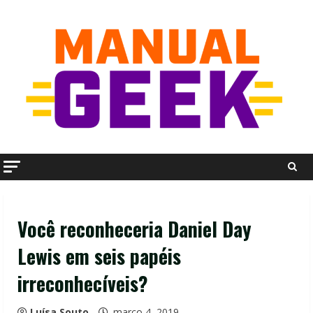
Skip
to
content
Você reconheceria Daniel Day
Lewis em seis papéis
irreconhecíveis?
Luísa Souto
março 4, 2019