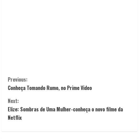
C
Previous:
Conheça Tomando Rumo, no Prime Video
o
Next:
n
Elize: Sombras de Uma Mulher-conheça o novo filme da
t
Netflix
i