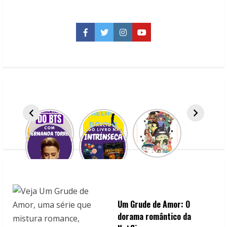
n
u
Facebook
Twitter
Instagram
YouTube
e
R
e
a
d
i
n
g
Um Grude de Amor: O
dorama romântico da