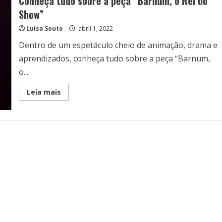
Conheça tudo sobre a peça “Barnum, o Rei do
Show”
Luísa Souto
abril 1, 2022
Dentro de um espetáculo cheio de animação, drama e
aprendizados, conheça tudo sobre a peça “Barnum,
o...
Read
Leia mais
more
about
Conheça
tudo
sobre
a
peça
“Barnum,
o
Rei
do
Show”