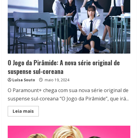
O Jogo da Pirâmide: A nova série original de
suspense sul-coreana
Luísa Souto
maio 19, 2024
O Paramount+ chega com sua nova série original de
suspense sul-coreana “O Jogo da Pirâmide”, que irá...
Read
Leia mais
more
about
O
Jogo
da
Pirâmide: