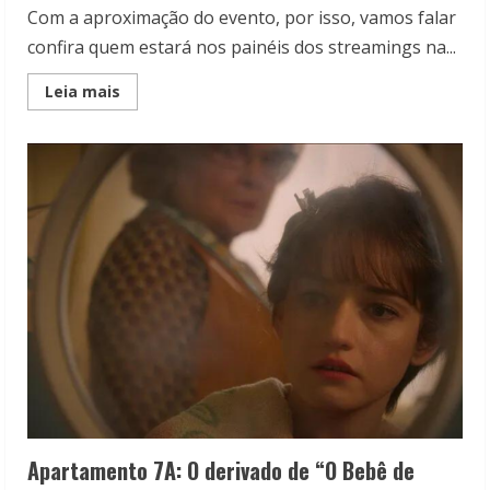
Com a aproximação do evento, por isso, vamos falar
confira quem estará nos painéis dos streamings na...
Read
Leia mais
more
about
CCXP
24:
Confira
quem
estará
nos
painéis
dos
streamings
Apartamento 7A: O derivado de “O Bebê de