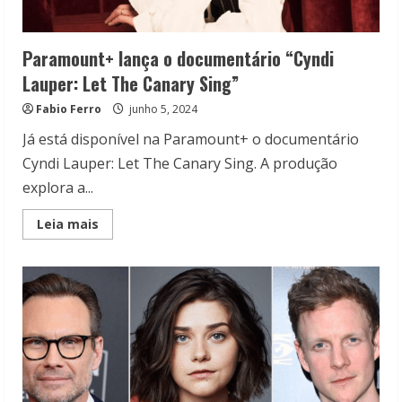
Paramount+ lança o documentário “Cyndi
Lauper: Let The Canary Sing”
Fabio Ferro
junho 5, 2024
Já está disponível na Paramount+ o documentário
Cyndi Lauper: Let The Canary Sing. A produção
explora a...
Read
Leia mais
more
about
Paramount+
lança
o
documentário
“Cyndi
Lauper:
Let
The
Canary
Sing”