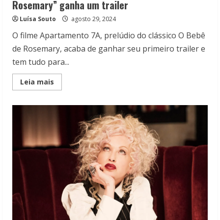
Rosemary” ganha um trailer
Luísa Souto
agosto 29, 2024
O filme Apartamento 7A, prelúdio do clássico O Bebê
de Rosemary, acaba de ganhar seu primeiro trailer e
tem tudo para...
Read
Leia mais
more
about
Apartamento
7A:
O
derivado
de
“O
Bebê
de
Rosemary”
ganha
um
trailer