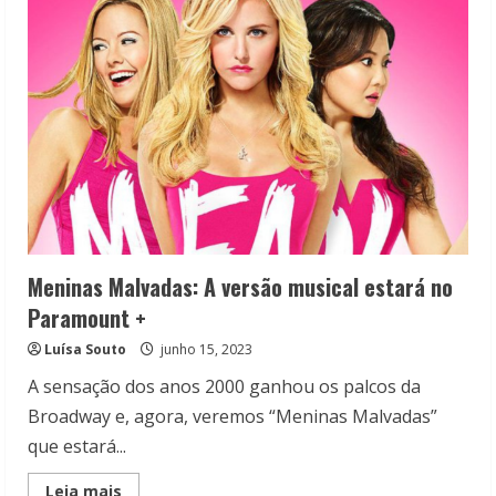
A
nova
série
original
de
suspense
sul-
coreana
Meninas Malvadas: A versão musical estará no
Paramount +
Luísa Souto
junho 15, 2023
A sensação dos anos 2000 ganhou os palcos da
Broadway e, agora, veremos “Meninas Malvadas”
que estará...
Read
Leia mais