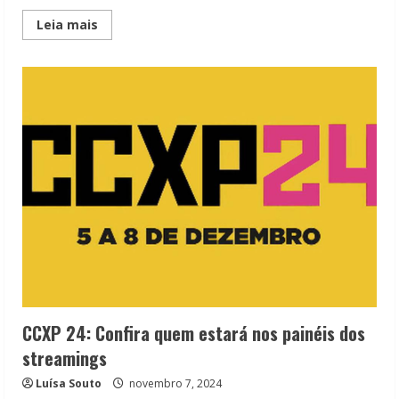
Read
Leia mais
more
about
Na
Estrada
com
o
Ex:
Adaptação
do
livro
de
Beth
O’Leary
chega
em
fevereiro
CCXP 24: Confira quem estará nos painéis dos
streamings
Luísa Souto
novembro 7, 2024