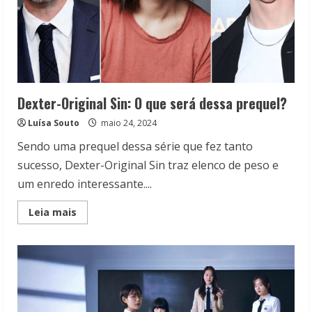
Dexter-Original Sin: O que será dessa prequel?
Luísa Souto
maio 24, 2024
Sendo uma prequel dessa série que fez tanto
sucesso, Dexter-Original Sin traz elenco de peso e
um enredo interessante....
Read
Leia mais
more
about
Dexter-
Original
Sin:
O
que
será
dessa
prequel?