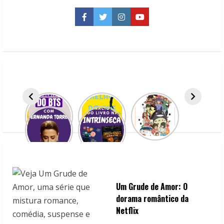
5
pais
marcantes
Facebook
Twitter
Instagram
YouTube
das
séries
Um Grude de Amor: O
dorama romântico da
Netflix