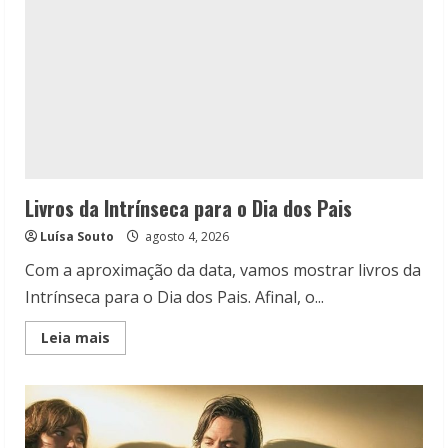
Livros da Intrínseca para o Dia dos Pais
Luísa Souto
agosto 4, 2026
Com a aproximação da data, vamos mostrar livros da
Intrínseca para o Dia dos Pais. Afinal, o...
Read
Leia mais
more
about
Livros
da
Intrínseca
para
o