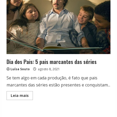
Dia
dos
Pais
Dia dos Pais: 5 pais marcantes das séries
Luísa Souto
agosto 8, 2021
Se tem algo em cada produção, é fato que pais
marcantes das séries estão presentes e conquistam...
Read
Leia mais
more
about
Dia
dos
Pais: