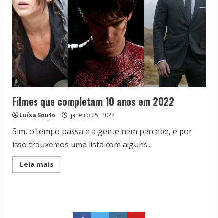
Filmes que completam 10 anos em 2022
Luísa Souto
janeiro 25, 2022
Sim, o tempo passa e a gente nem percebe, e por
isso trouxemos uma lista com alguns...
Read
Leia mais
more
about
Filmes
que
completam
10
anos