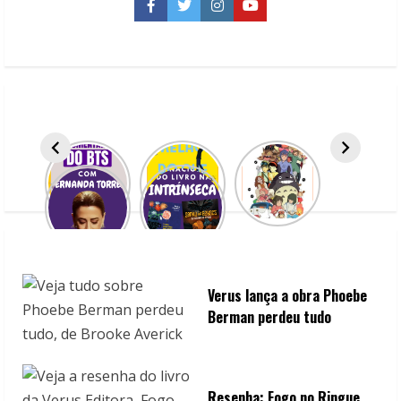
em
Facebook
Twitter
Instagram
YouTube
2022
Verus lança a obra Phoebe
Berman perdeu tudo
Resenha: Fogo no Ringue,