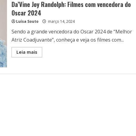
Da’Vine Joy Randolph: Filmes com vencedora do
Oscar 2024
Luísa Souto
março 14, 2024
Sendo a grande vencedora do Oscar 2024 de “Melhor
Atriz Coadjuvante”, conheça e veja os filmes com...
Read
Leia mais
more
about
Da’Vine
Joy
Randolph:
Filmes
com
vencedora
do
Oscar
2024