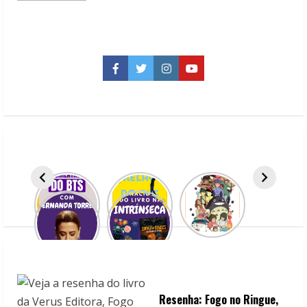
about
Lançamentos
do
Selo
Artêrinha
da
Editora
Facebook
Twitter
Instagram
YouTube
Appris
Resenha: Fogo no Ringue,