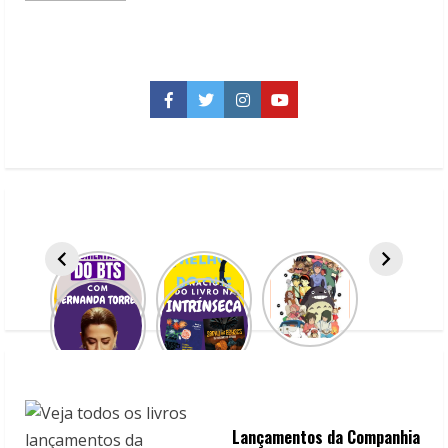
about
Lançamentos
da
Companhia
da
Letras
em
Facebook
Twitter
Instagram
YouTube
Maio/2026
Lançamentos da Companhia