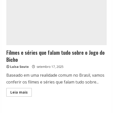
Filmes e séries que falam tudo sobre o Jogo do
Bicho
Luísa Souto
setembro 17, 2025
Baseado em uma realidade comum no Brasil, vamos
conferir os filmes e séries que falam tudo sobre...
Read
Leia mais
more
about
Filmes
e
séries