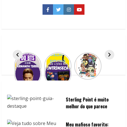
que
falam
tudo
Facebook
Twitter
Instagram
YouTube
sobre
o
Jogo
do
Bicho
Sterling Point é muito
melhor do que parece
Meu mafioso favorito: