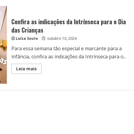
Confira as indicações da Intrínseca para o Dia
das Crianças
Luísa Souto
outubro 10, 2024
Para essa semana tão especial e marcante para a
infância, confira as indicações da Intrínseca para o...
Read
Leia mais
more
about
Confira
as
indicações
da
Intrínseca
para
o
Dia
das
Crianças