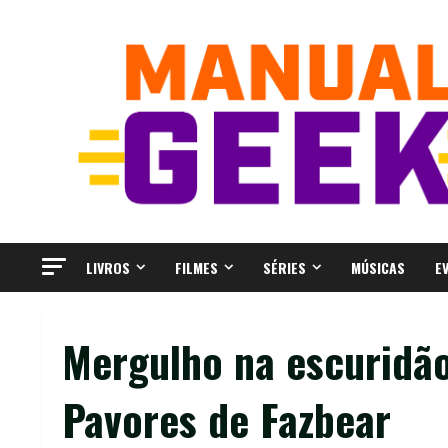
Skip
to
content
LIVROS
FILMES
SÉRIES
MÚSICAS
E
Mergulho na escuridão 
Pavores de Fazbear