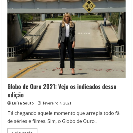
O
Agente
Secreto
recebe
4
indicações
Globo de Ouro 2021: Veja os indicados dessa
edição
Luísa Souto
fevereiro 4, 2021
Tá chegando aquele momento que arrepia todo fã
de séries e filmes. Sim, o Globo de Ouro...
Read