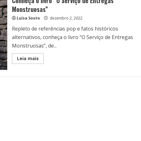
Conheça o livro “O Serviço de Entregas
Monstruosas”
Luísa Souto
dezembro 2, 2022
Repleto de referências pop e fatos históricos
alternativos, conheça o livro “O Serviço de Entregas
Monstruosas”, de...
Read
Leia mais
more
about
Conheça
o
livro
“O
Serviço
de
Entregas
Monstruosas”