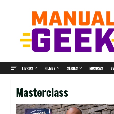
Skip
to
content
LIVROS
FILMES
SÉRIES
MÚSICAS
E
Masterclass