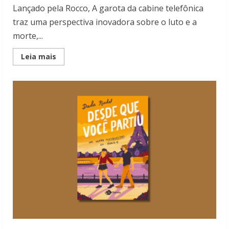
Lançado pela Rocco, A garota da cabine telefônica
traz uma perspectiva inovadora sobre o luto e a
morte,...
Read
Leia mais
more
about
A
garota
da
cabine
telefônica:
Uma
perspectiva
inovadora
sobre
o
luto
e
a
morte