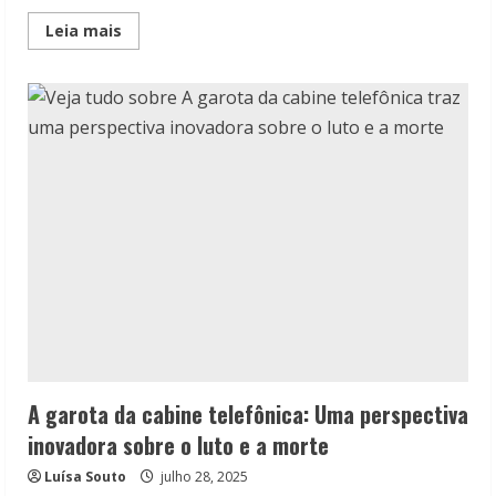
Read
Leia mais
more
about
Se
dissermos
adeus:
Amor,
luto,
saúde
mental,
relações
familiares
e
recomeçar
A garota da cabine telefônica: Uma perspectiva
inovadora sobre o luto e a morte
Luísa Souto
julho 28, 2025