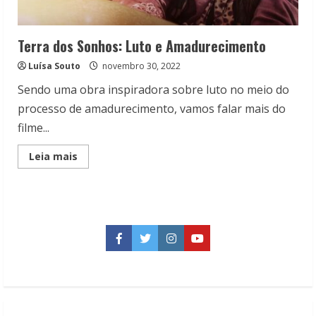
Terra dos Sonhos: Luto e Amadurecimento
Luísa Souto
novembro 30, 2022
Sendo uma obra inspiradora sobre luto no meio do
processo de amadurecimento, vamos falar mais do
filme...
Read
Leia mais
more
about
Terra
dos
Sonhos:
Luto
e
Amadurecimento
Facebook
Twitter
Instagram
YouTube