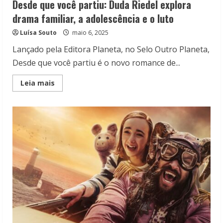
Desde que você partiu: Duda Riedel explora
drama familiar, a adolescência e o luto
Luísa Souto
maio 6, 2025
Lançado pela Editora Planeta, no Selo Outro Planeta,
Desde que você partiu é o novo romance de...
Read
Leia mais
more
about
Desde
que
você
partiu:
Duda
Riedel
explora
drama
familiar,
a
adolescência
e
o
luto