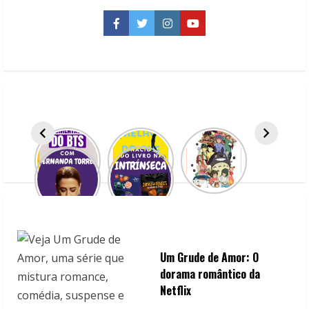
títulos
de
terror
Facebook
Twitter
Instagram
YouTube
para
você
ficar
de
olho
Um Grude de Amor: O
dorama romântico da
Netflix