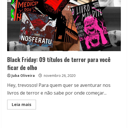
Black Friday: 09 títulos de terror para você
ficar de olho
Juba Oliveira
novembro 26, 2020
Hey, trevosos! Para quem quer se aventurar nos
livros de terror e não sabe por onde começar...
Read
Leia mais
more
about
Black
Friday:
09