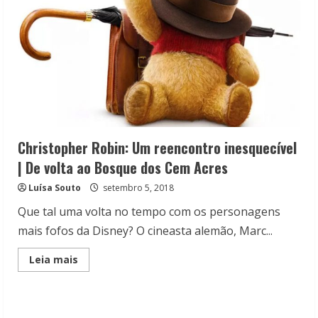
Christopher Robin: Um reencontro inesquecível
| De volta ao Bosque dos Cem Acres
Luísa Souto
setembro 5, 2018
Que tal uma volta no tempo com os personagens
mais fofos da Disney? O cineasta alemão, Marc...
Read
Leia mais
more
about
Christopher
Robin:
Um