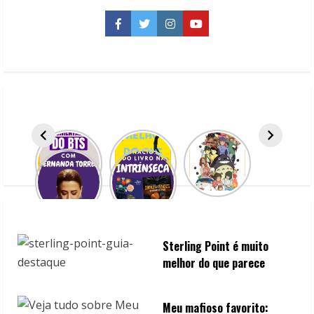
reencontro
inesquecível
|
Facebook
Twitter
Instagram
YouTube
De
volta
ao
Bosque
dos
Cem
Acres
Sterling Point é muito
melhor do que parece
Meu mafioso favorito: