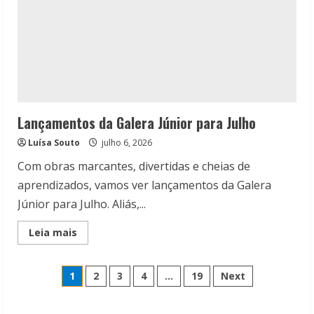
Lançamentos da Galera Júnior para Julho
Luísa Souto
julho 6, 2026
Com obras marcantes, divertidas e cheias de
aprendizados, vamos ver lançamentos da Galera
Júnior para Julho. Aliás,...
Read
Leia mais
more
about
Lançamentos
Paginação
da
1
2
3
4
…
19
Next
Galera
Júnior
de
para
Julho