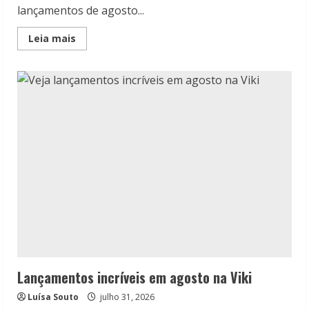
lançamentos de agosto...
Read
Leia mais
more
about
Lançamentos
de
agosto
da
Galera
Record
Lançamentos incríveis em agosto na Viki
Luísa Souto
julho 31, 2026