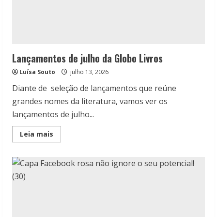
Lançamentos de julho da Globo Livros
Luísa Souto
julho 13, 2026
Diante de seleção de lançamentos que reúne
grandes nomes da literatura, vamos ver os
lançamentos de julho...
Read
Leia mais
more
about
Lançamentos
de
julho
da
Globo
Livros