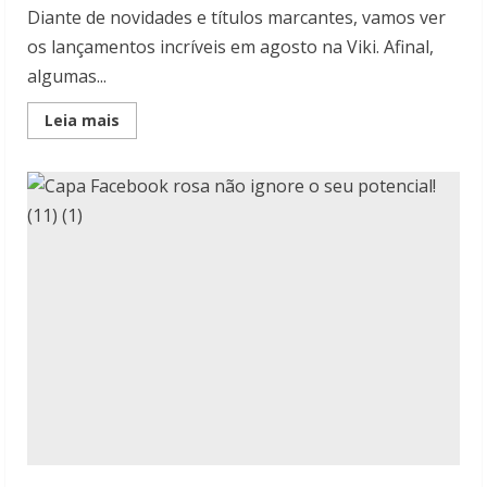
Diante de novidades e títulos marcantes, vamos ver
os lançamentos incríveis em agosto na Viki. Afinal,
algumas...
Read
Leia mais
more
about
Lançamentos
incríveis
em
agosto
na
Viki