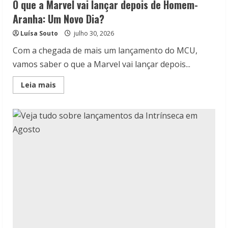
O que a Marvel vai lançar depois de Homem-
Aranha: Um Novo Dia?
Luísa Souto
julho 30, 2026
Com a chegada de mais um lançamento do MCU,
vamos saber o que a Marvel vai lançar depois...
Read
Leia mais
more
about
O
que
a
Marvel
vai
lançar
depois
de
Homem-
Aranha:
Um
Novo
Dia?