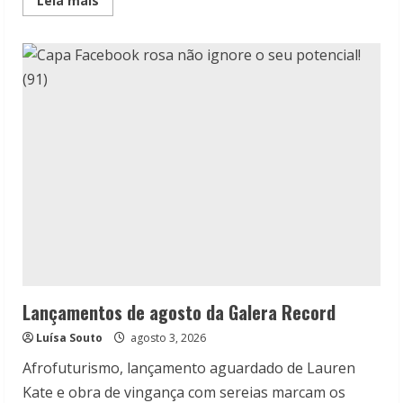
Leia mais
more
about
Verus
lança
Dark
Romance
e
versão
ilustrada
de
After
Lançamentos de agosto da Galera Record
Luísa Souto
agosto 3, 2026
Afrofuturismo, lançamento aguardado de Lauren
Kate e obra de vingança com sereias marcam os