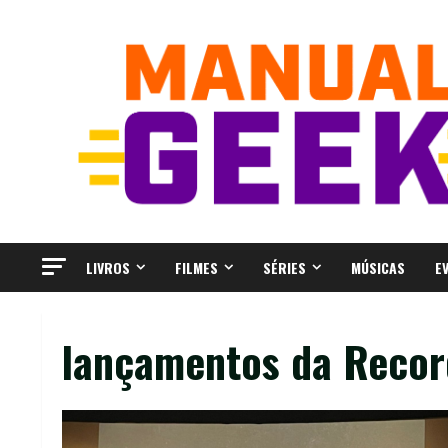
Skip
to
content
LIVROS
FILMES
SÉRIES
MÚSICAS
E
lançamentos da Recor