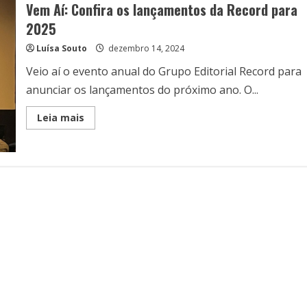
Vem Aí: Confira os lançamentos da Record para
2025
Luísa Souto
dezembro 14, 2024
Veio aí o evento anual do Grupo Editorial Record para
anunciar os lançamentos do próximo ano. O...
Read
Leia mais
more
about
Vem
Aí:
Confira
os
lançamentos
da
Record
para
2025