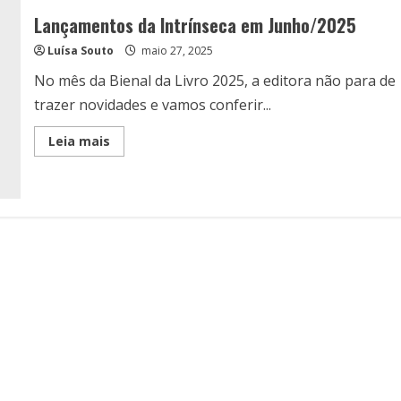
Lançamentos da Intrínseca em Junho/2025
Luísa Souto
maio 27, 2025
No mês da Bienal da Livro 2025, a editora não para de
trazer novidades e vamos conferir...
Read
Leia mais
more
about
Lançamentos
da
Intrínseca
em
Junho/2025