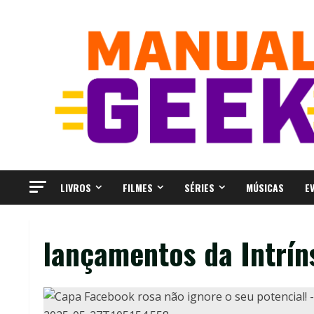
Skip
to
content
LIVROS
FILMES
SÉRIES
MÚSICAS
E
lançamentos da Intrí