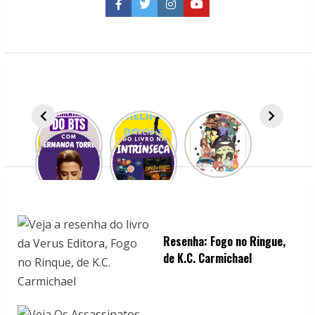
Homem-
Facebook
Twitter
Instagram
YouTube
Aranha
Resenha: Fogo no Ringue,
de K.C. Carmichael