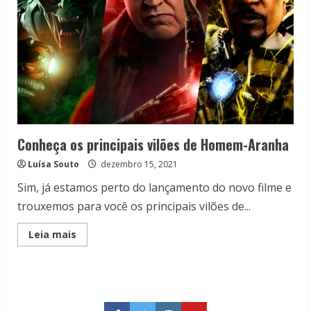
Conheça os principais vilões de Homem-Aranha
Luísa Souto
dezembro 15, 2021
Sim, já estamos perto do lançamento do novo filme e
trouxemos para você os principais vilões de...
Read
Leia mais
more
about
Conheça
os
principais
vilões
de