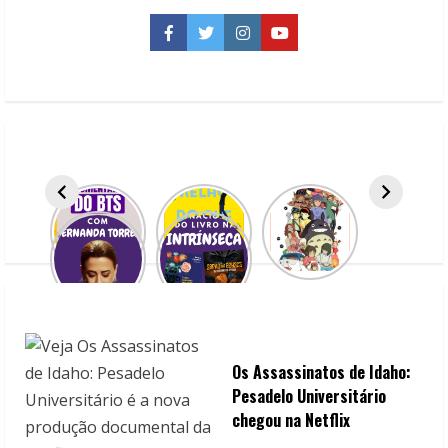
na
Netflix
Facebook
Twitter
Instagram
YouTube
Os Assassinatos de Idaho:
Pesadelo Universitário
chegou na Netflix