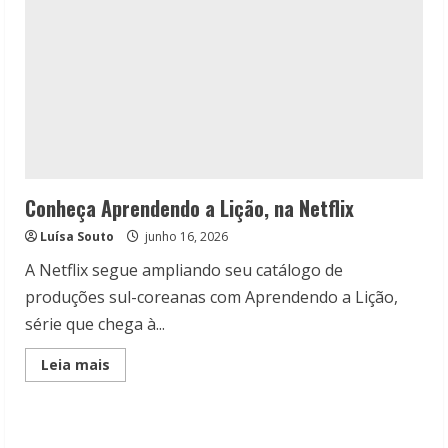
Conheça Aprendendo a Lição, na Netflix
Luísa Souto
junho 16, 2026
A Netflix segue ampliando seu catálogo de
produções sul-coreanas com Aprendendo a Lição,
série que chega à...
Read
Leia mais
more
about
Conheça
Aprendendo
a
Lição,