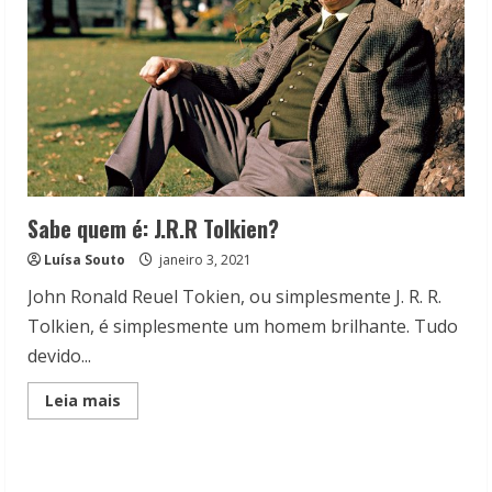
Sabe quem é: J.R.R Tolkien?
Luísa Souto
janeiro 3, 2021
John Ronald Reuel Tokien, ou simplesmente J. R. R.
Tolkien, é simplesmente um homem brilhante. Tudo
devido...
Read
Leia mais
more
about
Sabe
quem
é:
J.R.R