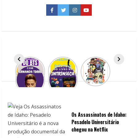
chegou
na
Facebook
Twitter
Instagram
YouTube
Netfix
Os Assassinatos de Idaho:
Pesadelo Universitário
chegou na Netflix