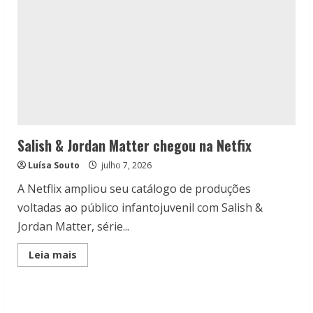
Salish & Jordan Matter chegou na Netfix
Luísa Souto
julho 7, 2026
A Netflix ampliou seu catálogo de produções
voltadas ao público infantojuvenil com Salish &
Jordan Matter, série...
Read
Leia mais
more
about
Salish
&
Jordan
Matter