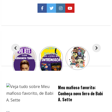
Uma
refilmagem
Facebook
Twitter
Instagram
YouTube
realista
Meu mafioso favorito:
Conheça novo livro de Babi
A. Sette