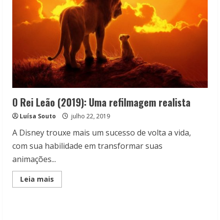
O Rei Leão (2019): Uma refilmagem realista
Luísa Souto
julho 22, 2019
A Disney trouxe mais um sucesso de volta a vida,
com sua habilidade em transformar suas
animações...
Read
Leia mais
more
about
O
Rei
Leão
(2019):