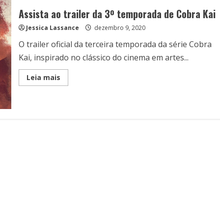
Assista ao trailer da 3º temporada de Cobra Kai
Jessica Lassance
dezembro 9, 2020
O trailer oficial da terceira temporada da série Cobra
Kai, inspirado no clássico do cinema em artes...
Read
Leia mais
more
about
Assista
ao
trailer
da
3º
temporada
de
Cobra
Kai