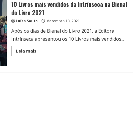
10 Livros mais vendidos da Intrínseca na Bienal
do Livro 2021
Luísa Souto
dezembro 13, 2021
Após os dias de Bienal do Livro 2021, a Editora
Intrínseca apresentou os 10 Livros mais vendidos...
Read
Leia mais
more
about
10
Livros
mais
vendidos
da
Intrínseca
na
Bienal
do
Livro
2021