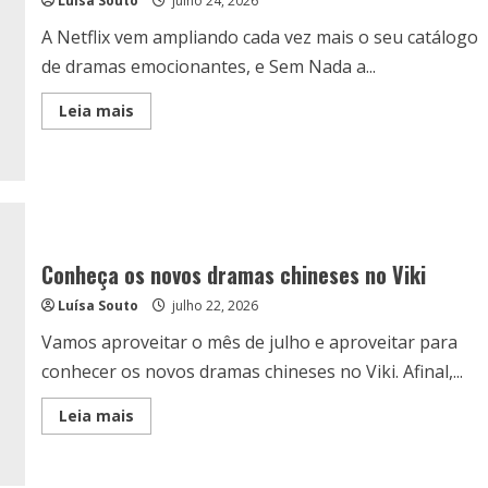
Luísa Souto
julho 24, 2026
A Netflix vem ampliando cada vez mais o seu catálogo
de dramas emocionantes, e Sem Nada a...
Read
Leia mais
more
about
Sem
Nada
a
Perder:
Drama
francês
na
Netflix
Conheça os novos dramas chineses no Viki
Luísa Souto
julho 22, 2026
Vamos aproveitar o mês de julho e aproveitar para
conhecer os novos dramas chineses no Viki. Afinal,...
Read
Leia mais
more
about
Conheça
os