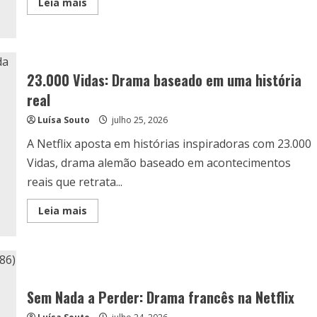
Read
Leia mais
more
about
Lançamentos
incríveis
em
agosto
na
23.000 Vidas: Drama baseado em uma história
Viki
real
Luísa Souto
julho 25, 2026
A Netflix aposta em histórias inspiradoras com 23.000
Vidas, drama alemão baseado em acontecimentos
reais que retrata...
Read
Leia mais
more
about
23.000
Vidas:
Drama
baseado
em
uma
Sem Nada a Perder: Drama francês na Netflix
história
real