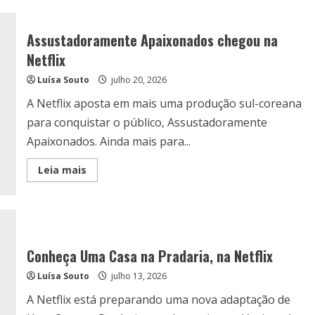
novos
dramas
chineses
no
Assustadoramente Apaixonados chegou na
Viki
Netflix
Luísa Souto
julho 20, 2026
A Netflix aposta em mais uma produção sul-coreana
para conquistar o público, Assustadoramente
Apaixonados. Ainda mais para...
Read
Leia mais
more
about
Assustadoramente
Apaixonados
chegou
na
Netflix
Conheça Uma Casa na Pradaria, na Netflix
Luísa Souto
julho 13, 2026
A Netflix está preparando uma nova adaptação de