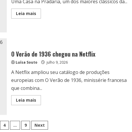
Uma Casa na Pradaria, um dos maiores clássicos da...
Read
Leia mais
more
about
Conheça
Uma
Casa
na
Pradaria,
na
Netflix
O Verão de 1936 chegou na Netflix
Luísa Souto
julho 9, 2026
A Netflix ampliou seu catálogo de produções
europeias com O Verão de 1936, minissérie francesa
que combina...
Read
Leia mais
more
about
O
Verão
de
ão
1936
4
…
9
Next
chegou