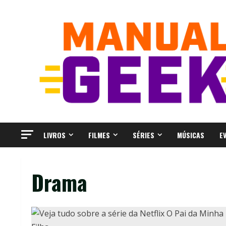
Skip
to
content
LIVROS
FILMES
SÉRIES
MÚSICAS
E
Drama