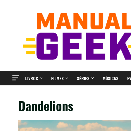
Skip
to
content
LIVROS
FILMES
SÉRIES
MÚSICAS
E
Dandelions