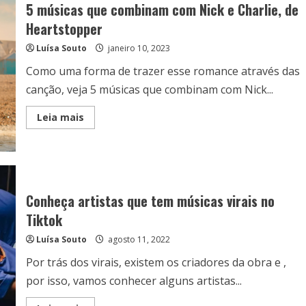
5 músicas que combinam com Nick e Charlie, de
Heartstopper
Luísa Souto
janeiro 10, 2023
Como uma forma de trazer esse romance através das
canção, veja 5 músicas que combinam com Nick...
Read
Leia mais
more
about
5
músicas
que
combinam
com
Nick
Conheça artistas que tem músicas virais no
e
Charlie,
Tiktok
de
Heartstopper
Luísa Souto
agosto 11, 2022
Por trás dos virais, existem os criadores da obra e ,
por isso, vamos conhecer alguns artistas...