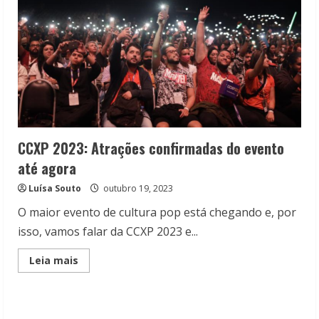
CCXP 2023: Atrações confirmadas do evento
até agora
Luísa Souto
outubro 19, 2023
O maior evento de cultura pop está chegando e, por
isso, vamos falar da CCXP 2023 e...
Read
Leia mais
more
about
CCXP
2023:
Atrações