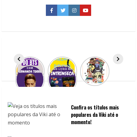
confirmadas
do
evento
Facebook
Twitter
Instagram
YouTube
até
agora
Confira os títulos mais
populares da Viki até o
momento!