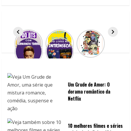
e
R
e
a
d
i
n
Um Grude de Amor: O
g
dorama romântico da
Netflix
10 melhores filmes e séries