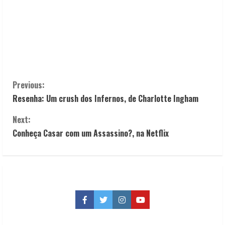
C
Previous:
Resenha: Um crush dos Infernos, de Charlotte Ingham
o
Next:
n
Conheça Casar com um Assassino?, na Netflix
t
i
n
Facebook
Twitter
Instagram
YouTube
u