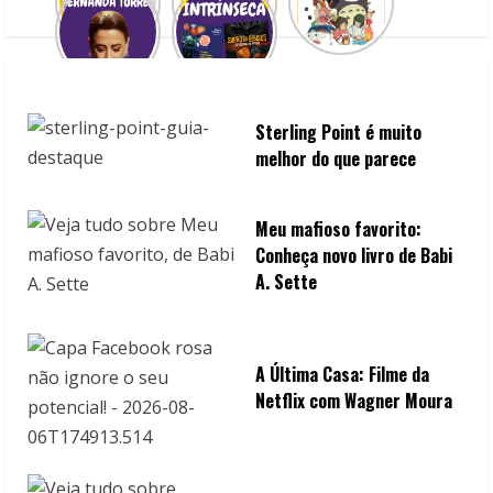
a
d
i
n
Sterling Point é muito
melhor do que parece
g
Meu mafioso favorito:
Conheça novo livro de Babi
A. Sette
A Última Casa: Filme da
Netflix com Wagner Moura