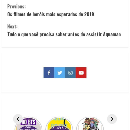
C
Previous:
Os filmes de heróis mais esperados de 2019
o
Next:
n
Tudo o que você precisa saber antes de assistir Aquaman
t
i
n
Facebook
Twitter
Instagram
YouTube
u
e
R
e