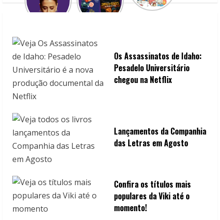
d
i
n
Os Assassinatos de Idaho:
g
Pesadelo Universitário
chegou na Netflix
Lançamentos da Companhia
das Letras em Agosto
Confira os títulos mais
populares da Viki até o
momento!