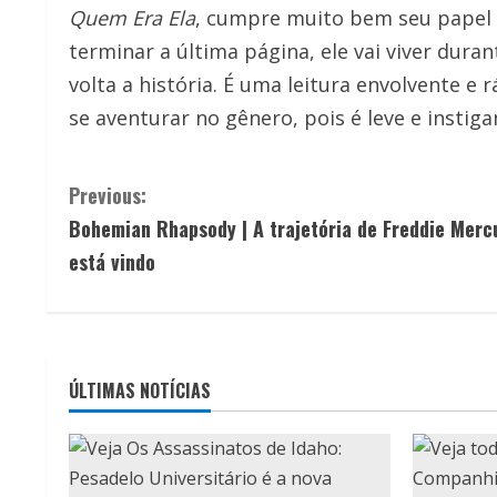
Quem Era Ela
, cumpre muito bem seu papel de
terminar a última página, ele vai viver dura
volta a história. É uma leitura envolvente
se aventurar no gênero, pois é leve e instigan
C
Previous:
Bohemian Rhapsody | A trajetória de Freddie Merc
o
está vindo
n
t
i
ÚLTIMAS NOTÍCIAS
n
u