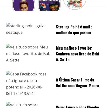
d
i
n
Sterling Point é muito
g
melhor do que parece
Meu mafioso favorito:
Conheça novo livro de Babi
A. Sette
A Última Casa: Filme da
Netflix com Wagner Moura
Verus lança a obra Phoebe