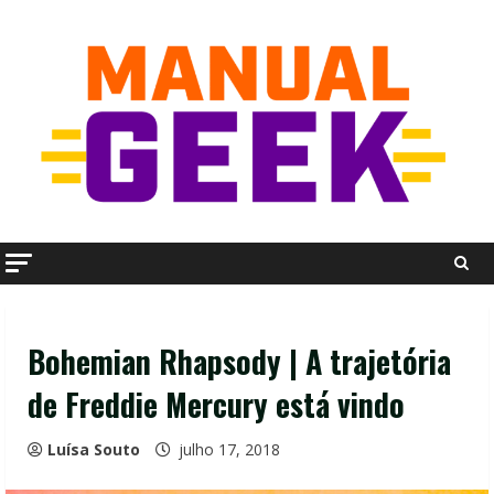
Skip
to
content
Bohemian Rhapsody | A trajetória
de Freddie Mercury está vindo
Luísa Souto
julho 17, 2018