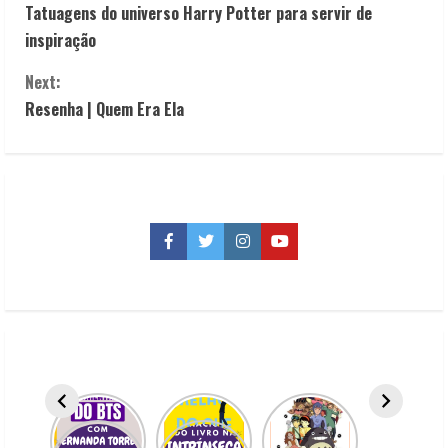
Tatuagens do universo Harry Potter para servir de
o
inspiração
n
Next:
t
Resenha | Quem Era Ela
i
n
u
Facebook
Twitter
Instagram
YouTube
e
R
e
a