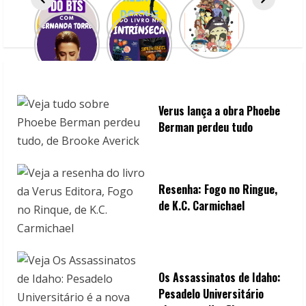
a
d
i
n
Verus lança a obra Phoebe
Berman perdeu tudo
g
Resenha: Fogo no Ringue,
de K.C. Carmichael
Os Assassinatos de Idaho:
Pesadelo Universitário