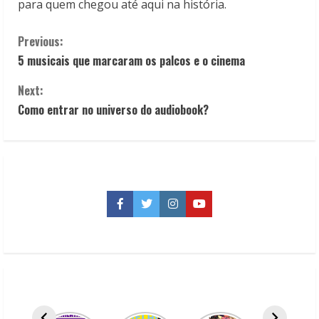
para quem chegou até aqui na história.
C
Previous:
5 musicais que marcaram os palcos e o cinema
o
Next:
n
Como entrar no universo do audiobook?
t
i
n
Facebook
Twitter
Instagram
YouTube
u
e
R
e