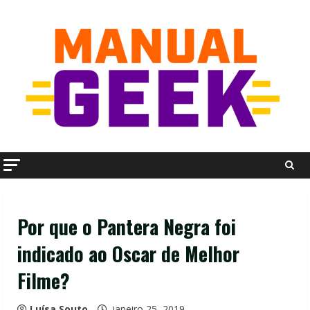
Skip
to
content
Por que o Pantera Negra foi
indicado ao Oscar de Melhor
Filme?
Luísa Souto
janeiro 25, 2019