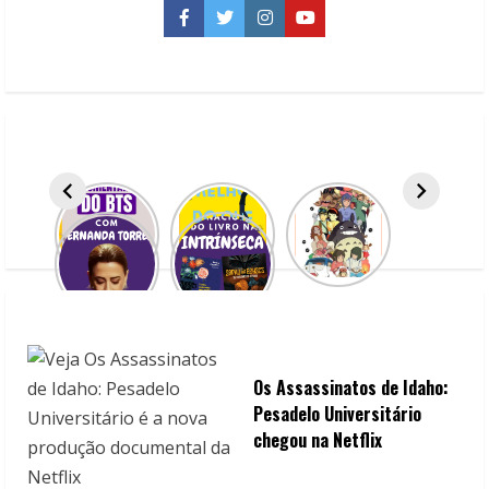
n
Facebook
Twitter
Instagram
YouTube
u
e
R
e
a
d
i
n
Os Assassinatos de Idaho:
g
Pesadelo Universitário
chegou na Netflix