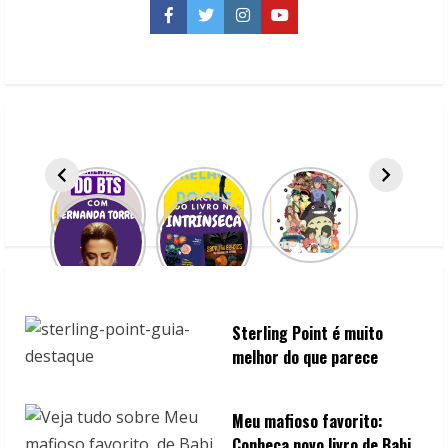
u
Facebook
Twitter
Instagram
YouTube
e
R
e
a
d
i
n
Sterling Point é muito
g
melhor do que parece
Meu mafioso favorito:
Conheça novo livro de Babi