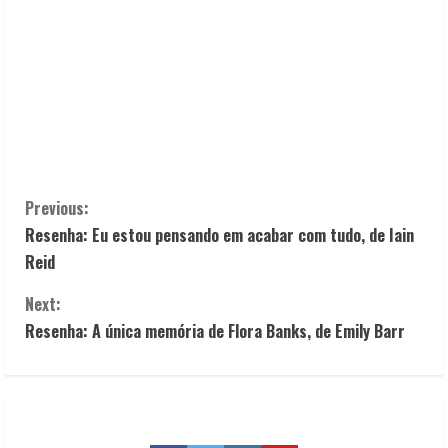
C
Previous:
Resenha: Eu estou pensando em acabar com tudo, de Iain
o
Reid
n
Next:
t
Resenha: A única memória de Flora Banks, de Emily Barr
i
n