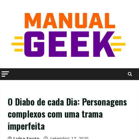
Skip
to
content
O Diabo de cada Dia: Personagens
complexos com uma trama
imperfeita
Luísa Souto
setembro 17, 2020