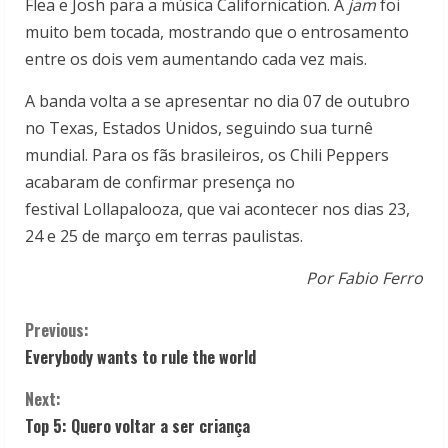
Flea e Josh para a música Californication. A
jam
foi
muito bem tocada, mostrando que o entrosamento
entre os dois vem aumentando cada vez mais.
A banda volta a se apresentar no dia 07 de outubro
no Texas, Estados Unidos, seguindo sua turnê
mundial. Para os fãs brasileiros, os Chili Peppers
acabaram de confirmar presença no
festival Lollapalooza, que vai acontecer nos dias 23,
24 e 25 de março em terras paulistas.
Por Fabio Ferro
C
Previous:
Everybody wants to rule the world
o
Next:
n
Top 5: Quero voltar a ser criança