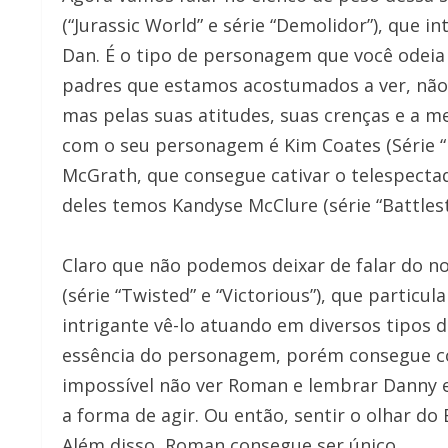
(“Jurassic World” e série “Demolidor”), que 
Dan. É o tipo de personagem que você odeia
padres que estamos acostumados a ver, não 
mas pelas suas atitudes, suas crenças e a 
com o seu personagem é Kim Coates (Série “Fi
McGrath, que consegue cativar o telespect
deles temos Kandyse McClure (série “Battlesta
Claro que não podemos deixar de falar do n
(série “Twisted” e “Victorious”), que particu
intrigante vê-lo atuando em diversos tipos d
essência do personagem, porém consegue col
impossível não ver Roman e lembrar Danny e
a forma de agir. Ou então, sentir o olhar do
Além disso, Roman consegue ser único.