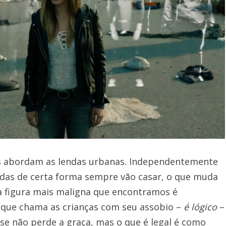
s abordam as lendas urbanas. Independentemente
lendas de certa forma sempre vão casar, o que muda
 a figura mais maligna que encontramos é
que chama as crianças com seu assobio –
é lógico
–
o se não perde a graça, mas o que é legal é como