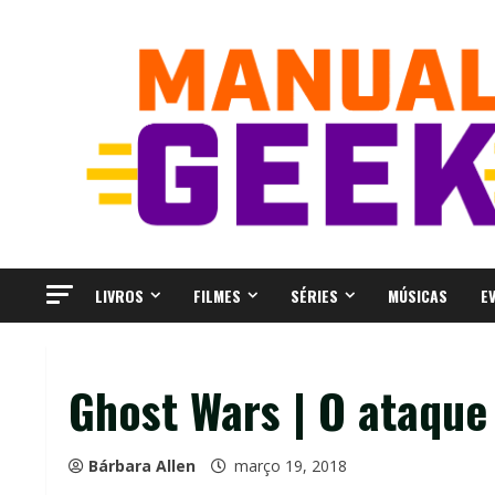
Skip
to
content
LIVROS
FILMES
SÉRIES
MÚSICAS
E
Ghost Wars | O ataque
Bárbara Allen
março 19, 2018